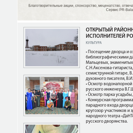
Благотворительные акции, спонсорство, меценатство, отвеч
Сервис PR-Bala
ОТКРЫТЫЙ РАЙОН
ИСПОЛНИТЕЛЕЙ РО
КУЛЬТУРА
• Посещение дворца и 
библиографическими д
Мальцевых, знаменитых
С.Н.Аксенова-гитариста
семиструнной гитаре, В.
духовного писателя, В.
• Осмотр водонапорной
русского инженера В.Г.
• Осмотр парка усадьбы,
• Конкурсная программа
парадного входа дворц
кругозор участников и 
народного театра «ДаНТ
русского дворянства.