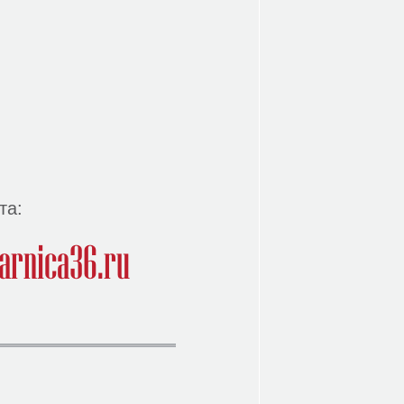
та:
arnica36.ru