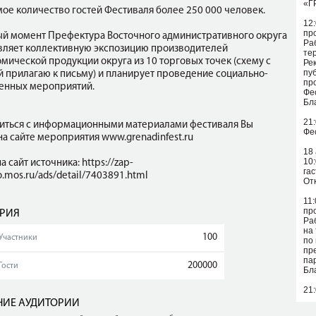
«Г
ое количество гостей Фестиваля более 250 000 человек.
12
пр
ый момент Префектура Восточного административного округа
Ра
вляет коллективную экспозицию производителей
те
мической продукции округа из 10 торговых точек (схему с
Ре
пу
й прилагаю к письму) и планирует проведение социально-
пр
енных мероприятий.
Фе
Бл
21
иться с информационными материалами фестиваля Вы
Фе
а сайте мероприятия www.grenadinfest.ru
18 
10
а сайт источника: https://zap-
га
.mos.ru/ads/detail/7403891.html
От
11
пр
РИЯ
Ра
на
100
Участники
по
пр
па
200000
Гости
Бл
21
ИЕ АУДИТОРИИ