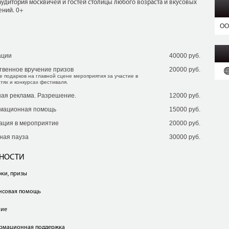
удитория москвичей и гостей столицы любого возраста и вкусовых
ений. 0+
ОО
ации
40000 руб.
твенное вручение призов
20000 руб.
е подарков на главной сцене мероприятия за участие в
тях и конкурсах фестиваля.
ая реклама. Разрешение.
12000 руб.
мационная помощь
15000 руб.
ация в мероприятие
20000 руб.
ная пауза
30000 руб.
БНОСТИ
ки, призы
нсовая помощь
ние
рмационная поддержка