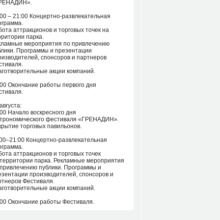
РЕНАДИН».
:00 – 21:00 Концертно-развлекательная
ограмма.
бота аттракционов и торговых точек на
рритории парка.
кламные мероприятия по привлечению
блики. Программы и презентации
оизводителей, спонсоров и партнеров
стиваля.
аготворительные акции компаний.
:00 Окончание работы первого дня
стиваля.
августа:
:00 Начало воскресного дня
строномического фестиваля «ГРЕНАДИН».
крытие торговых павильонов.
:00–21:00 Концертно-развлекательная
ограмма.
бота аттракционов и торговых точек
 территории парка. Рекламные мероприятия
 привлечению публики. Программы и
езентации производителей, спонсоров и
ртнеров Фестиваля.
аготворительные акции компаний.
:00 Окончание работы Фестиваля.