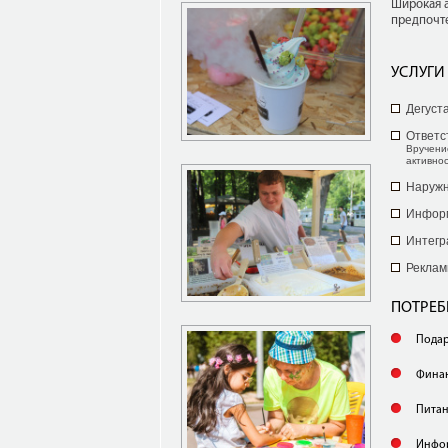
Широкая а
предпочт
УСЛУГИ
Дегуст
Ответс
Вручени
активнос
Наружн
Инфор
Интегр
Реклам
ПОТРЕ
Подар
Фина
Пита
Инфо