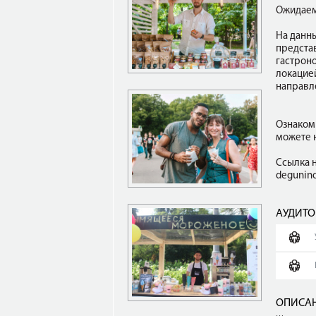
Ожидаем
На данн
предста
гастроно
локацие
направл
Ознаком
можете н
Ссылка н
degunino
АУДИТО
ОПИСАН