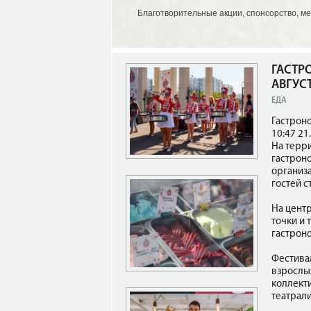
Благотворительные акции, спонсорство, ме
ГАСТР
АВГУС
ЕДА
Гастрон
10:47 21
На терри
гастрон
организ
гостей с
На цент
точки и
гастрон
Фестива
взрослых
коллект
театрал