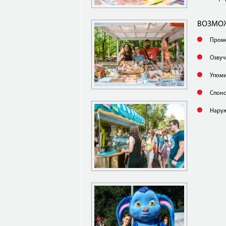
ВОЗМО
Пром
Озвуч
Упоми
Спонс
Наруж