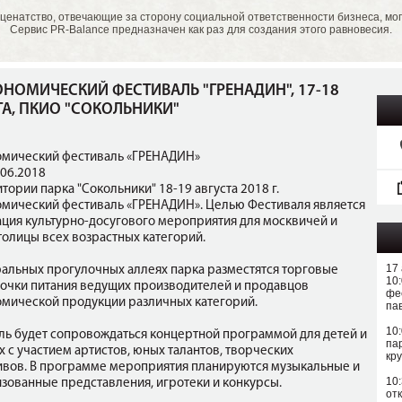
ценатство, отвечающие за сторону социальной ответственности бизнеса, мо
Сервис PR-Balance предназначен как раз для создания этого равновесия.
ОНОМИЧЕСКИЙ ФЕСТИВАЛЬ "ГРЕНАДИН", 17-18
ТА, ПКИО "СОКОЛЬНИКИ"
омический фестиваль «ГРЕНАДИН»
.06.2018
тории парка "Сокольники" 18-19 августа 2018 г.
омический фестиваль «ГРЕНАДИН». Целью Фестиваля является
ация культурно-досугового мероприятия для москвичей и
толицы всех возрастных категорий.
17 
ральных прогулочных аллеях парка разместятся торговые
10
 точки питания ведущих производителей и продавцов
фе
омической продукции различных категорий.
па
10
ль будет сопровождаться концертной программой для детей и
па
 с участием артистов, юных талантов, творческих
кр
ивов. В программе мероприятия планируются музыкальные и
10
изованные представления, игротеки и конкурсы.
от