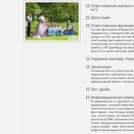
Ответственное распрост
шт.)
Дегустации
Ответственное вручение
Гостям фестиваля-победителя
бадминтону; победителям ко
среди гостей; детям-гостям ф
участникам фестиваля (клуб 
сохранение исторического н
памяти; VIP (руководству му
власти) за качественную раб
Наружная реклама. Раз
Экспозиция
Размещение на открытом возд
подключение электричества 
предлагаем согласовать исхо
иммерсивный (имеет нескольк
Тест драйв
Информационная помо
В зависимости от формата у
медиаплан, который включает
Чем интереснее и насыщенн
фестиваля, тем больше инфоп
соц. сетях (охват не менее 
анонсов в СМИ, указания лог
Также предусматриваются в
и кроссакций - квиз, фотоконк
инфосопровождения согласов