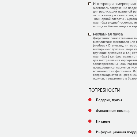
Интеграция в мероприят
Фестиваль-погружение предс
для реализации нативной рек
отторжения у посетителей, а
"баннерной слепоты". Орган
партнёра в одно/несколько и
исходя из бизнес-задач и ха
Рекламная пауза
Допустимо: показательные в
в стилистике фестиваля или 
(любовь к Отечеству, интерес
викторины с призами; выраж
вручение дипломов и т.п.) с
партнёра ( т.е. фестиваль г
для выстраивания корпорати
заинтересованы наши партнё
проведения согласуются, исх
возможностей фестиваля. Фо
сопровождаются конферансь
получают отражение в базов
ПОТРЕБНОСТИ
Подарки, призы
Финансовая помощь
Питание
Информационная подде