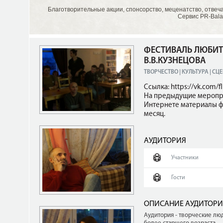
Благотворительные акции, спонсорство, меценатство, отвеч
Сервис PR-Bala
ФЕСТИВАЛЬ ЛЮБИТ
В.В.КУЗНЕЦОВА
ТВОРЧЕСТВО | КУЛЬТУРА | СЦ
Ссылка: https://vk.com/f
На предыдущие мероприя
Интернете материалы ф
месяц.
АУДИТОРИЯ
Участники
Гости
ОПИСАНИЕ АУДИТОР
Аудитория - творческие люд